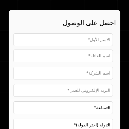
الإسبانية (
بيانات حجوزات الركاب
Español
احصل على الوصول
Flight Connections
)
تصفح جميع مجموعات البيانات
اليابانية (
日本語
)
الكورية (
한국어
)
البولندية (
Polski