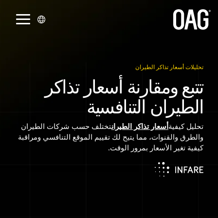
انتقل
إلى
تبديل
المحتوى
القائمة
الرئيسي.
اللغات
الدعم
تسليم
الشراكات
مجموعات
الشركة
التحليلات
اتصل بنا
القطاعات
البيانات
البيانات
الإنجليزية (
حسابي
شركات التكامل والموزعون
نبذة عنا
تحليلات الجداول الزمنية
شركات الطيران
اتصل بقسم المبيعات
تحليلات أسعار تذاكر الطيران
الجداول الزمنية
واجهة برمجة التطبيقات (API)
تتبع ومقارنة أسعار تذاكر
English
مركز المعرفة
شراكات شركات الطيران
مواقعنا
تحليلات أسعار تذاكر الطيران
المطارات
اتصل بالدعم
الطيران التنافسية
الحالة
التنبيهات
)
اتصل بالدعم
الشركات الناشئة
الأحداث
تحليلات حجوزات الركاب
استفسارات الصحافة
مقدمو خدمات المطارات
البرتغالية (
Snowflake
أسعار تذاكر الطيران
تحليل كيفية
أسعار تذاكر الطيران
تختلف حسب شركات الطيران
بوابة عملاء Infare
الوظائف
المالية
والطرق والقنوات، مما يتيح لك تقييم الموقع التنافسي ومراقبة
Português
السجل التاريخي
كيفية تغير الأسعار بمرور الوقت.
)
تكنولوجيا السفر
المقاعد
الصينية (
أوقات التوصيل الدنيا
中文
)
البيانات الأساسية