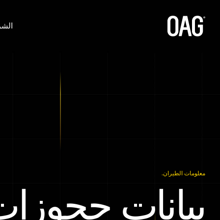
انتقل
إلى
المحتوى
الشر
الرئيسي.
الدعم
اللغات
الشراكات
تسليم البيانات
مجموعات البيانات
حسابي
الإنجليزية (
الجداول الزمنية
English
)
واجهة برمجة التطبيقات (API)
شركات التكامل والموزعون
الحالة
التنبيهات
البرتغالية (
مركز المعرفة
Português
شراكات شركات الطيران
)
الصينية (
Snowflake
اتصل بالدعم
中文
الشركات الناشئة
)
أسعار تذاكر الطيران
بوابة عملاء Infare
الإسبانية (
السجل التاريخي
Español
)
المقاعد
اليابانية (
日本語
)
الكورية (
한국어
)
أوقات التوصيل الدنيا
معلومات الطيران.
البولندية (
البيانات الأساسية
Polski
)
بيانات حجوزا
الألمانية (
Deutsch
)
بيانات حجوزات الركاب
الفرنسية (
Flight Connections
Français
)