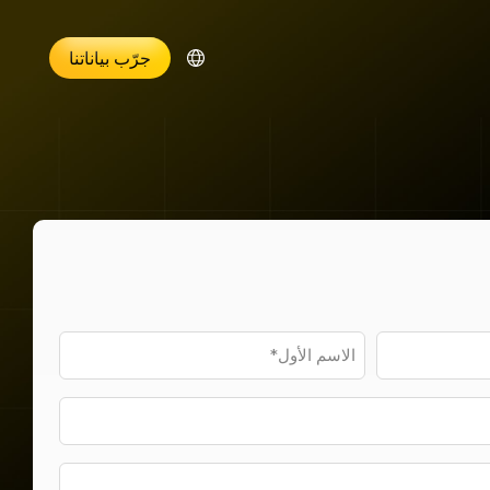
جرّب بياناتنا
ت
يران
المبيعات
م
الصحافة
ات المطارات
السفر