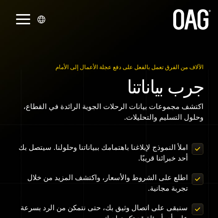
انتقل
إلى
تبديل
المحتوى
القائمة
الرئيسي.
اللغات
الدعم
تسليم
الشراكات
مجموعات
الشركة
التحليلات
اتصل بنا
القطاعات
البيانات
البيانات
الإنجليزية (
حسابي
شركات التكامل والموزعون
نبذة عنا
تحليلات الجداول الزمنية
شركات الطيران
اتصل بقسم المبيعات
الآلاف من الفرق تعمل بالفعل على دفع عجلة الأعمال إلى الأمام
الجداول الزمنية
واجهة برمجة التطبيقات (API)
جرب بياناتنا
English
مركز المعرفة
شراكات شركات الطيران
مواقعنا
تحليلات أسعار تذاكر الطيران
المطارات
اتصل بالدعم
الحالة
التنبيهات
)
اكتشف مجموعات بيانات الرحلات الجوية الرائدة في القطاع،
اتصل بالدعم
الشركات الناشئة
الأحداث
تحليلات حجوزات الركاب
استفسارات الصحافة
مقدمو خدمات المطارات
وحلول التسليم والتحليلات.
البرتغالية (
Snowflake
أسعار تذاكر الطيران
بوابة عملاء Infare
الوظائف
المالية
Português
السجل التاريخي
املأ النموذج لإبلاغنا باهتمامك ببياناتنا وحلولنا. سيتصل بك
أحد خبرائنا قريبًا.
)
تكنولوجيا السفر
المقاعد
الصينية (
اطلع على الشروط والأسعار، واكتشف المزيد من خلال
تجربة مجانية.
أوقات التوصيل الدنيا
中文
سنبقى على اتصال وثيق بك، حتى نتمكن من الرد بسرعة
)
البيانات الأساسية